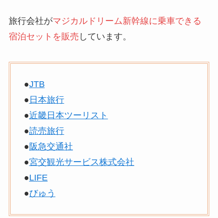
旅行会社が
マジカルドリーム新幹線に乗車できる
宿泊セットを販売
しています。
●
JTB
●
日本旅行
●
近畿日本ツーリスト
●
読売旅行
●
阪急交通社
●
宮交観光サービス株式会社
●
LIFE
●
びゅう