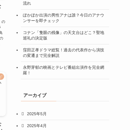
流れ
な
ぽかぽか出演の男性アナは誰？今日のアナウ
ンサーを即チェック
）の
さ
コナン「隻眼の残像」の天文台はどこ？聖地
鳥
巡礼の決定版
の
。
窪田正孝ドラマ総覧！過去の代表作から演技
の変遷まで完全解説
永野芽郁の映画とテレビ番組出演作を完全網
羅！
ビ
アーカイブ
2025年5月
な
2025年4月