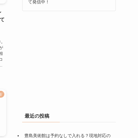
て発信中！
レ
て
件。
が
相
コ
.
題
最近の投稿
豊島美術館は予約なしで入れる？現地対応の