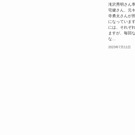
滝沢秀明さん率
宅健さん、元
寺勇太さんが
になっています
には、それぞ
ますが、毎回
な...
2023年7月11日