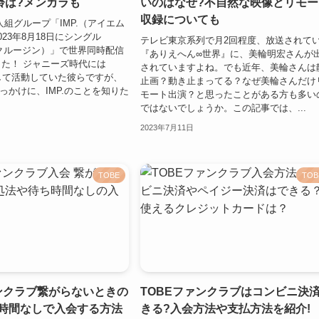
齢は?メンカラも
いのはなぜ?不自然な映像とリモー
収録についても
人組グループ「IMP.（アイエム
23年8月18日にシングル
テレビ東京系列で月2回程度、放送されて
'（クルージン）」で世界同時配信
『ありえへん∞世界』に、美輪明宏さんが
た！ ジャニーズ時代には
されていますよね。でも近年、美輪さんは
sとして活動していた彼らですが、
止画？動き止まってる？なぜ美輪さんだけ
きっかけに、IMP.のことを知りた
モート出演？と思ったことがある方も多い
ではないでしょうか。この記事では、...
2023年7月11日
TOBE
TOB
ァンクラブ繋がらないときの
TOBEファンクラブはコンビニ決
ち時間なしで入会する方法
きる?入会方法や支払方法を紹介!