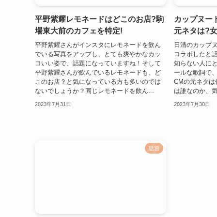
平野紫耀レモネードはどこのお店?駒
カップヌー
場東大前のカフェを特定!
元ネタは?
平野紫耀さんがインスタにレモネードを飲ん
日清のカップヌ
でいる写真をアップし、とても爽やかなカッ
コラボしたと
コいい姿で、話題になっていますね！そして
知らない人に
平野紫耀さんが飲んでいるレモネードも、ど
ールな歌詞で、
このお店？と気になっている方も多いのでは
CMの元ネタは
ないでしょうか？同じレモネードを飲ん...
は誰なのか、気
2023年7月31日
2023年7月30日
話題