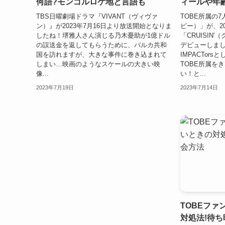
何語?モンゴルロケ地と言語も
ィールや年
TBS日曜劇場ドラマ『VIVANT（ヴィヴァ
TOBE所属の7
ン）』が2023年7月16日より放送開始となりま
ピー）」が、20
したね！堺雅人さん演じる乃木憂助が1億ドル
「CRUISIN
の誤送金を返してもらうために、バルカ共和
デビューしまし
国を訪れますが、大きな事件に巻き込まれて
IMPACTor
しまい…映画のようなスケールの大きい映
TOBE所属を
像...
い！と...
2023年7月19日
2023年7月14日
TOBEフ
対処法!待