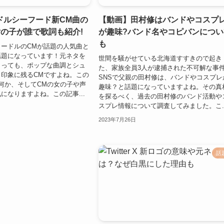
ドルシーフード新CM曲の
【動画】田村修はバンドやコスプ
女の子が誰で歌詞も紹介!
が趣味?バンド名やコピバンについ
も
ードルのCMが話題の人気曲と
話題になっています！元ネタを
世間を騒がせている北海道すすきので起き
とっても、ポップな曲調とシュ
た、家族全員3人が逮捕された不可解な事
印象に残るCMですよね。この
SNSで父親の田村修は、バンドやコスプレ
何か、そしてCMの女の子や声
趣味？と話題になっていますよね。その真
になりますよね。この記事...
を探るべく、過去の田村修のバンド活動や
スプレ情報について調査してみました。こ..
2023年7月26日
話