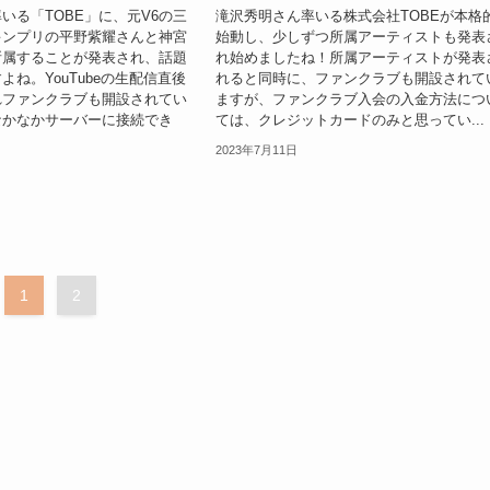
いる「TOBE」に、元V6の三
滝沢秀明さん率いる株式会社TOBEが本格
キンプリの平野紫耀さんと神宮
始動し、少しずつ所属アーティストも発表
所属することが発表され、話題
れ始めましたね！所属アーティストが発表
よね。YouTubeの生配信直後
れると同時に、ファンクラブも開設されて
れファンクラブも開設されてい
ますが、ファンクラブ入会の入金方法につ
なかなかサーバーに接続でき
ては、クレジットカードのみと思ってい...
2023年7月11日
1
2