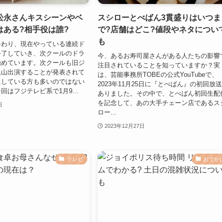
松永さんキスシーンやベ
スシローとべばん3貫盛りはいつま
はある?相手役は誰?
で?店舗はどこ?値段やネタについ
も
終わり、現在やっている連続ド
終了していき、次クールのドラ
今、あるお寿司屋さんがある人たちの影響
始めています。次クールも旧ジ
注目されていることを知っていますか？実
沢山出演することが発表されて
は、芸能事務所TOBEの公式YouTubeで、
にしている方も多いのではない
2023年11月25日に『とべばん』の初回放
回はフジテレビ系で1月9...
ありました。その中で、とべばん初回生配
を記念して、あの大手チェーン店であるス
日
ロー...
2023年12月27日
テレビ
おでか