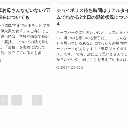
卓お母さんなぜいない?五
ジョイポリス待ち時間はリアルタ
現在についても
ムでわかる?土日の混雑状況につい
も
から2007年まで日本テレビで放
「伊東家の食卓」をご存知でし
テーマパークに行きたいけど、天気が良く
放送当時は、学校や職場で番組
い、暑いのも寒いのも苦手だ、、、こんな
た「裏技」についての話で持ち
とを思っているあなたにぴったりの屋内型
ね。「裏技」を実際に試して、
ーマパークがあります！『東京ジョイポリ
活に役立てている方も多...
ス』です。 でも、次にこう思いませんで
か？いやいや、同じことを考えている人は..
日
2023年12月26日
2
3
...
5