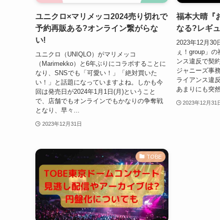
ユニクロ×マリメッコ2024売り切れで
福本大晴『
予約再販ある?オンライン繋がらな
なる?レギ
い!
2023年12月3
ぇ！group
ユニクロ（UNIQLO）がマリメッコ
ンス違反で契約解
（Marimekko）と6年ぶりにコラボすることに
ジャニーズ事
なり、SNSでも「可愛い！」「絶対買いた
ライアンス違
い！」と話題になっていますよね。しかも今
あまりにも突然
回は発売日が2024年1月1日(月)ということ
で、店舗でもオンラインでもかなりの争奪戦
2023年12月31
となり、早々...
2023年12月31日
TOBE