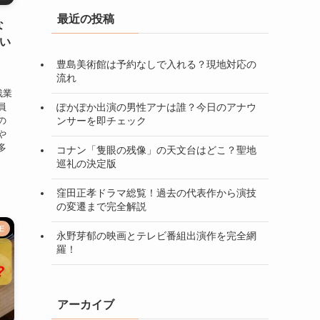
最近の投稿
な
い
豊島美術館は予約なしで入れる？現地対応の
流れ
残業
員
ぽかぽか出演の男性アナは誰？今日のアナウ
の
ンサーを即チェック
や
多
コナン「隻眼の残像」の天文台はどこ？聖地
巡礼の決定版
窪田正孝ドラマ総覧！過去の代表作から演技
の変遷まで完全解説
E
永野芽郁の映画とテレビ番組出演作を完全網
羅！
アーカイブ