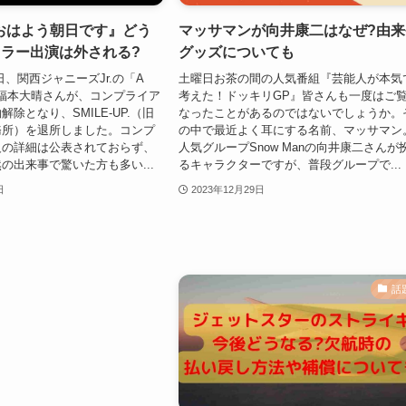
おはよう朝日です』どう
マッサマンが向井康二はなぜ?由来
ュラー出演は外される?
グッズについても
0日、関西ジャニーズJr.の「A
土曜日お茶の間の人気番組『芸能人が本気
」の福本大晴さんが、コンプライア
考えた！ドッキリGP』皆さんも一度はご
除となり、SMILE-UP.（旧
なったことがあるのではないでしょうか。
務所）を退所しました。コンプ
の中で最近よく耳にする名前、マッサマン
反の詳細は公表されておらず、
人気グループSnow Manの向井康二さんが
の出来事で驚いた方も多い...
るキャラクターですが、普段グループで...
日
2023年12月29日
話