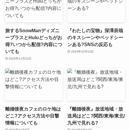
旅するSnowManディズニ
『わたしの宝物』深澤辰哉
ープラスとHuluどっちがお
のキスシーンやベッドシー
得?いつから配信?内容につ
ンある?SNSの反応も
いても
2024年10月13日
2024年11月22日
離婚後夜カフェのロケ地は
『離婚後夜』放送地域・放
どこ?アクセス方法や目撃
送局はどこ?関西/東海/東北/
情報についても
九州で見れる?
2024年10月8日
2024年9月13日