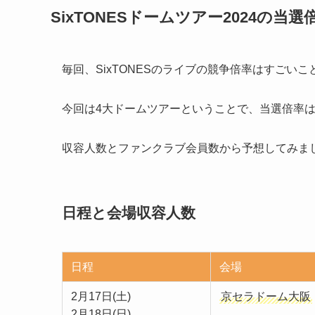
SixTONESドームツアー2024の当選
毎回、SixTONESのライブの競争倍率はすごい
今回は4大ドームツアーということで、当選倍率
収容人数とファンクラブ会員数から予想してみま
日程と会場収容人数
日程
会場
2月17日(土)
京セラドーム大阪
2月18日(日)