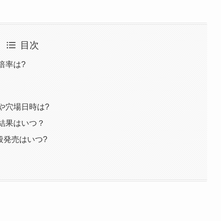
目次
選倍率は?
目や穴場日時は?
落結果はいつ？
般発売はいつ?