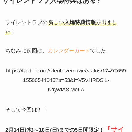
サイレントラブ入場特典はある?
サイレントラブの
新しい
入場特典情報
が出まし
た
！
ちなみに前回は、
カレンダーカード
でした。
https://twitter.com/silentlovemovie/status/17492659
15500544045?s=53&t=V5VHRDSlL-
KdywtASiMoLA
そして今回は！！
『サイ
2月14日(水)～18日(日)までの5日間限定
！