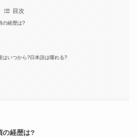
目次
頃の経歴は?
督はいつから?日本語は喋れる?
頃の経歴は?