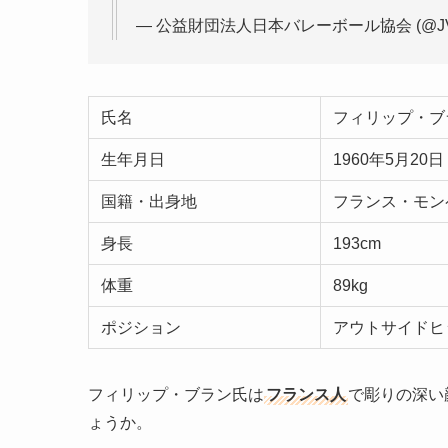
— 公益財団法人日本バレーボール協会 (@JVA_V
氏名
フィリップ・ブラン（
生年月日
1960年5月20
国籍・出身地
フランス・モン
身長
193cm
体重
89kg
ポジション
アウトサイドヒ
フィリップ・ブラン氏は
フランス人
で彫りの深い
ょうか。