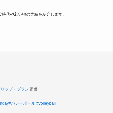
役時代や若い頃の実績を紹介します。
ィリップ・ブラン
監督
thday
#バレーボール
#volleyball