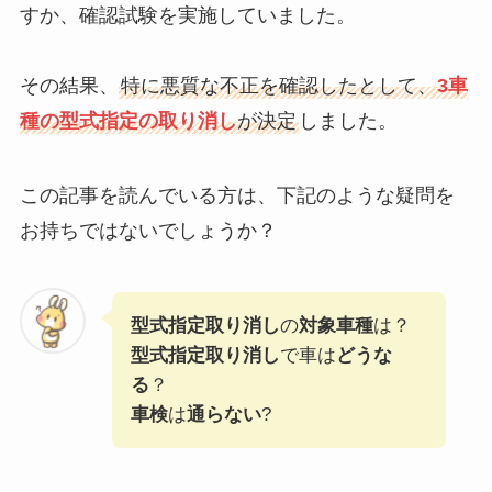
すか、確認試験を実施していました。
その結果、
特に悪質な不正を確認したとして、
3車
種の型式指定の取り消し
が決定
しました。
この記事を読んでいる方は、下記のような疑問を
お持ちではないでしょうか？
型式指定取り消し
の
対象車種
は？
型式指定取り消し
で車は
どうな
る
？
車検
は
通らない
?