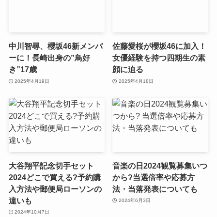
中川智尋、櫻坂46新メンバ
佐藤愛桜が櫻坂46に加入！
ーに！長崎出身の”鳥好
女優経験を持つ四期生の素
き”17歳
顔に迫る
2025年4月19日
2025年4月18日
大谷翔平記念切手セット
音楽の日2024観覧募集いつ
2024どこで買える?予約購
から?当選倍率や応募方
入方法や郵便局ローソンの
法・当落発表についても
違いも
2024年6月3日
2024年10月7日